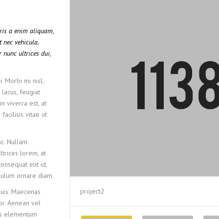
uris a enim aliquam,
t nec vehicula.
 nunc ultrices dui,
. Morbi mi nisl,
 lacus, feugiat
n viverra est, at
acilisis vitae ut
c. Nullam
ltrices lorem, at
onsequat elit id,
tibulum ornare diam.
project2
quis. Maecenas
lor. Aenean vel
lus elementum