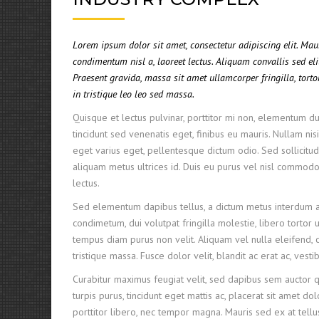
Lorem ipsum dolor sit amet, consectetur adipiscing elit. Ma
condimentum nisl a, laoreet lectus. Aliquam convallis sed eli
Praesent gravida, massa sit amet ullamcorper fringilla, tortor
in tristique leo leo sed massa.
Quisque et lectus pulvinar, porttitor mi non, elementum dui
tincidunt sed venenatis eget, finibus eu mauris. Nullam nisi
eget varius eget, pellentesque dictum odio. Sed sollicitudi
aliquam metus ultrices id. Duis eu purus vel nisl commodo f
lectus.
Sed elementum dapibus tellus, a dictum metus interdum a
condimetum, dui volutpat fringilla molestie, libero tortor u
tempus diam purus non velit. Aliquam vel nulla eleifend, c
tristique massa. Fusce dolor velit, blandit ac erat ac, ves
Curabitur maximus feugiat velit, sed dapibus sem auctor 
turpis purus, tincidunt eget mattis ac, placerat sit amet do
porttitor libero, nec tempor magna. Mauris sed ex at tel