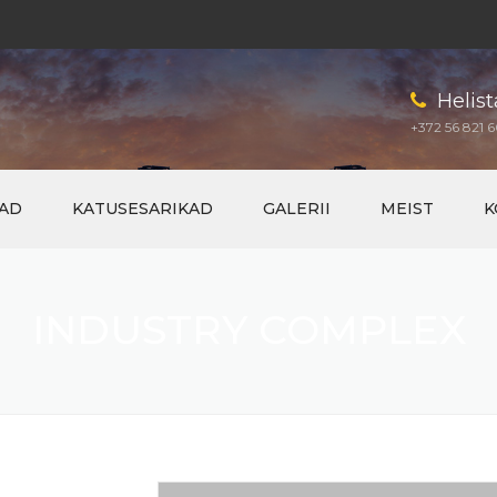
Helist
+372 56 821 6
AD
KATUSESARIKAD
GALERII
MEIST
K
INDUSTRY COMPLEX