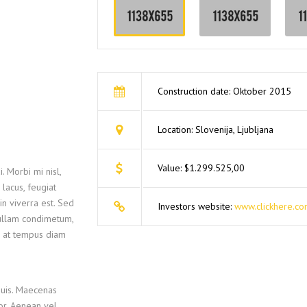
Construction date: Oktober 2015
Location: Slovenija, Ljubljana
Value: $1.299.525,00
. Morbi mi nisl,
 lacus, feugiat
in viverra est. Sed
Investors website:
www.clickhere.co
Nullam condimetum,
m, at tempus diam
quis. Maecenas
lor. Aenean vel