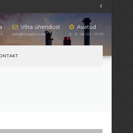
a
Võta ühendust
Avatud
01
info@norgeshus.ee
E - R: 08.00 - 17:00
ONTAKT