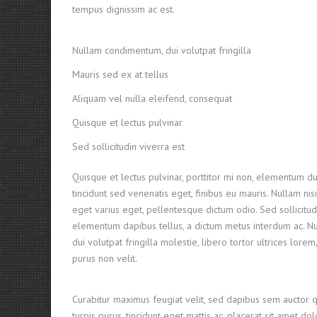
tempus dignissim ac est.
Nullam condimentum, dui volutpat fringilla
Mauris sed ex at tellus
Aliquam vel nulla eleifend, consequat
Quisque et lectus pulvinar
Sed sollicitudin viverra est
Quisque et lectus pulvinar, porttitor mi non, elementum dui
tincidunt sed venenatis eget, finibus eu mauris. Nullam nisi
eget varius eget, pellentesque dictum odio. Sed sollicitud
elementum dapibus tellus, a dictum metus interdum ac. 
dui volutpat fringilla molestie, libero tortor ultrices lore
purus non velit.
Curabitur maximus feugiat velit, sed dapibus sem auctor 
turpis purus, tincidunt eget mattis ac, placerat sit amet do