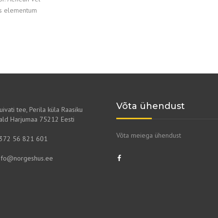
lus elementum
Võta ühendust
uivati tee, Perila küla Raasiku
ald Harjumaa 75212 Eesti
Võta meiega ühendust
372 56 821 601
nfo@norgeshus.ee