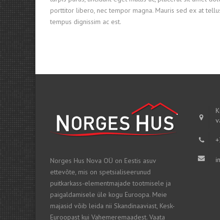
porttitor libero, nec tempor magna. Mauris sed ex at tel
tempus dignissim ac est.
K
v
+
i
Norges Hus Nova OÜ on Eestis asuv
ettevõte, mis on spetsialiseerunud
puitkarkass-elementmajade tootmisele ja
paigaldamisele üle kogu Euroopa. Meie
majasid võib leida nii Skandinaaviast, Kesk-
Euroopast kui Vahemeremaadest. Vaata