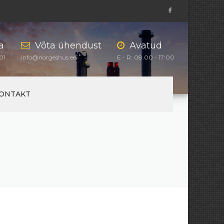
a
Võta ühendust
Avatud
01
info@norgeshus.ee
E - R: 08.00 - 17:00
ONTAKT