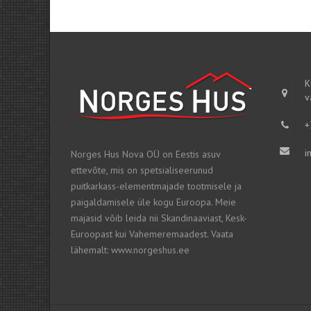
K
v
+
i
Norges Hus Nova OÜ on Eestis asuv
ettevõte, mis on spetsialiseerunud
puitkarkass-elementmajade tootmisele ja
paigaldamisele üle kogu Euroopa. Meie
majasid võib leida nii Skandinaaviast, Kesk-
Euroopast kui Vahemeremaadest. Vaata
lähemalt: www.norgeshus.ee