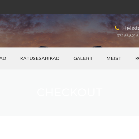
Helist
+372 56 821 6
AD
KATUSESARIKAD
GALERII
MEIST
K
CHECKOUT