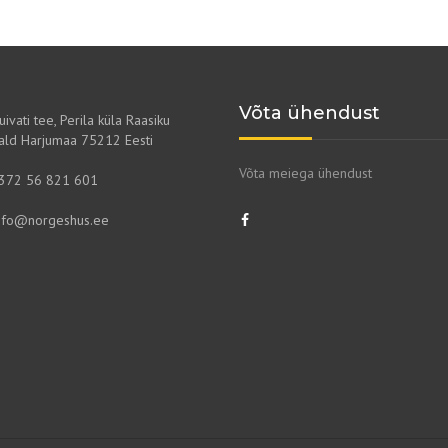
Võta ühendust
uivati tee, Perila küla Raasiku
ald Harjumaa 75212 Eesti
Võta meiega ühendust
372 56 821 601
nfo@norgeshus.ee