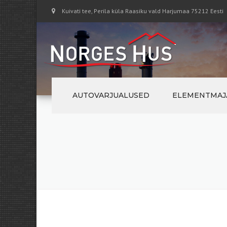
Kuivati tee, Perila küla Raasiku vald Harjumaa 75212 Eesti
AUTOVARJUALUSED
ELEMENTMAJ